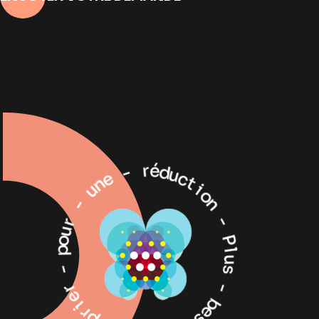
r
-
é
d
e
u
n
c
u
t
i
-
o
n
r
u
-
o
p
P
l
-
u
s
r
e
-
i
r
b
p
e